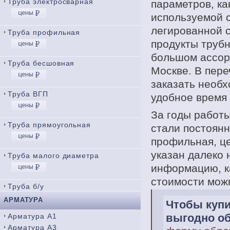
Труба электросварная
параметров, ка
используемой с
легированной с
Труба профильная
продукты трубн
большом ассор
Труба бесшовная
Москве. В пере
заказать необ
Труба ВГП
удобное время 
За годы работ
Труба прямоугольная
стали постоянн
профильная, це
указан далеко 
Труба малого диаметра
информацию, к
стоимости мож
Труба б/у
АРМАТУРА
Чтобы куп
выгодно об
Арматура А1
Арматура А3