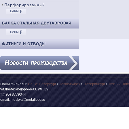
Перфорированный
БАЛКА СТАЛЬНАЯ ДВУТАВРОВАЯ
ФИТИНГИ И ОТВОДЫ
Наши филиалы:
Санкт-Петербург
/
Новосибирск
/
Екатеринбург
/
Нижний Нов
ул.Железнодорожная, ул., 39
т.(495) 8779344
email: moskva@metallopt.su