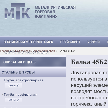
О КОМПАНИИ МЕТАЛЛОПТ-МСК
ПРАЙС-ЛИСТ
УСЛУГИ
МеталлОпт-мск: ТРУБА СТАЛЬНАЯ, Тр
Главная
Балка стальная двутавровая
Балка 45Б2
КОНТАКТНАЯ ИНФОРМАЦИЯ
Балка 45Б2
Двутавровая ст
СТАЛЬНЫЕ ТРУБЫ
используется в
Труба электросварная
несущий элемен
возводят мосты
Труба профильная
востребовано 
горячекатаный